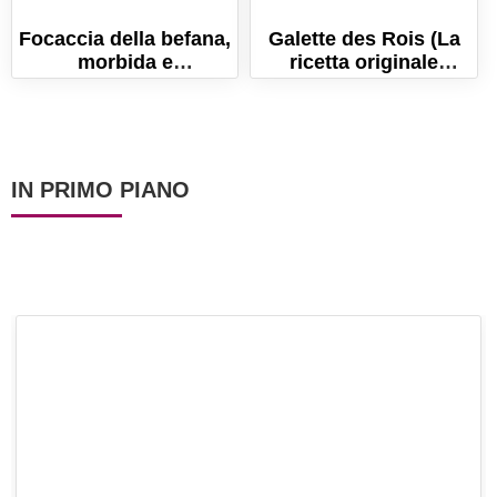
Focaccia della befana,
Galette des Rois (La
morbida e
ricetta originale
scenografica! Ricetta
francese!)
facile per l'Epifania!
IN PRIMO PIANO