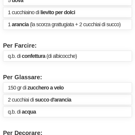
5
uova
1 cucchiaino di
lievito per dolci
1
arancia
(la scorza grattugiata + 2 cucchiai di succo)
Per Farcire:
q.b. di
confettura
(di albicocche)
Per Glassare:
150 gr di
zucchero a velo
2 cucchiai di
succo d'arancia
q.b. di
acqua
Per Decorare: