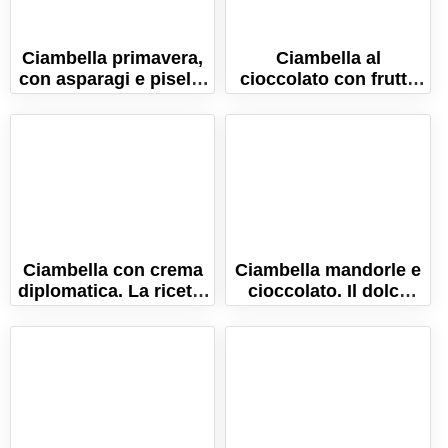
Ciambella primavera,
Ciambella al
con asparagi e piselli,
cioccolato con frutta
prosciutto e
secca, morbida e
scamorza!
gustosa!
Ciambella con crema
Ciambella mandorle e
diplomatica. La ricetta
cioccolato. Il dolce
del dolce soffice e
ideale per la
umido!
colazione!