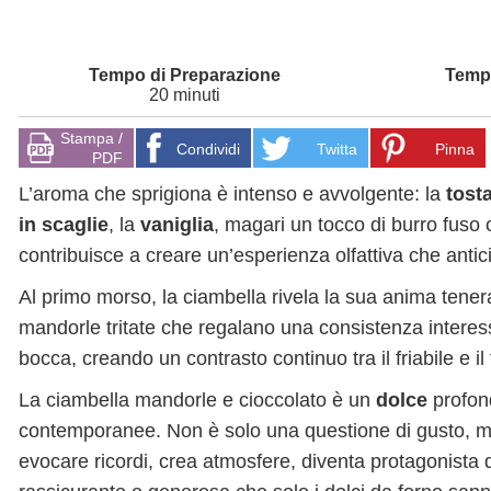
20 minuti
Stampa /
Condividi
Twitta
Pinna
PDF
L’aroma che sprigiona è intenso e avvolgente: la
tost
in scaglie
, la
vaniglia
, magari un tocco di burro fuso 
contribuisce a creare un’esperienza olfattiva che antic
Al primo morso, la ciambella rivela la sua anima tene
mandorle tritate che regalano una consistenza interes
bocca, creando un contrasto continuo tra il friabile e il f
La ciambella mandorle e cioccolato è un
dolce
profo
contemporanee. Non è solo una questione di gusto, ma
evocare ricordi, crea atmosfere, diventa protagonista 