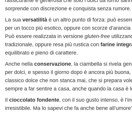
rassicurante e generosa che solo i dolci da forno san
sorprende con discrezione e conquista senza rumore.
La sua
versatilità
è un altro punto di forza: può esse
per un tocco più esotico, oppure con scorze d’arancia
Può essere realizzata in versione
gluten-free
utilizza
tradizionale, oppure resa più rustica con
farine integr
equilibrato e pieno di carattere.
Anche nella
conservazione
, la ciambella si rivela g
per dolci, e spesso il giorno dopo è ancora più buona, c
classico dolce che non stanca mai, che si prepara vole
sempre a far sentire a casa, anche quando la casa è 
Il
cioccolato fondente
, con il suo gusto intenso, è l
irresistibile. Ma lo sapevi che fa anche bene all’umore