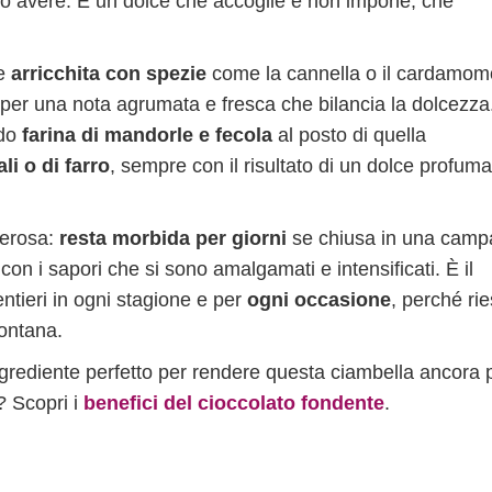
no avere. È un dolce che accoglie e non impone, che
re
arricchita con spezie
come la cannella o il cardamom
 per una nota agrumata e fresca che bilancia la dolcezza
ndo
farina di mandorle e fecola
al posto di quella
ali o di farro
, sempre con il risultato di un dolce profuma
enerosa:
resta morbida per giorni
se chiusa in una cam
on i sapori che si sono amalgamati e intensificati. È il
ntieri in ogni stagione e per
ogni occasione
, perché ri
lontana.
’ingrediente perfetto per rendere questa ciambella ancora 
? Scopri i
benefici del cioccolato fondente
.