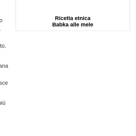
Ricetta etnica
o
Babka alle mele
.
to,
pana
esce
più