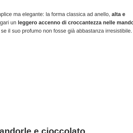
plice ma elegante: la forma classica ad anello,
alta e
gari un
leggero accenno di croccantezza nelle mando
e se il suo profumo non fosse già abbastanza irresistibile.
andorle e cioccolato