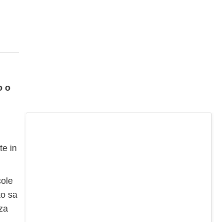
o o
te in
cole
to sa
nza