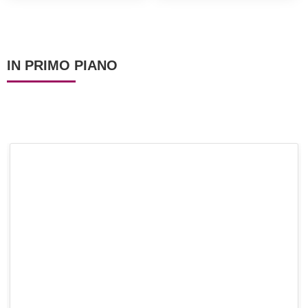
scenografica! Ricetta
francese!)
facile per l'Epifania!
IN PRIMO PIANO