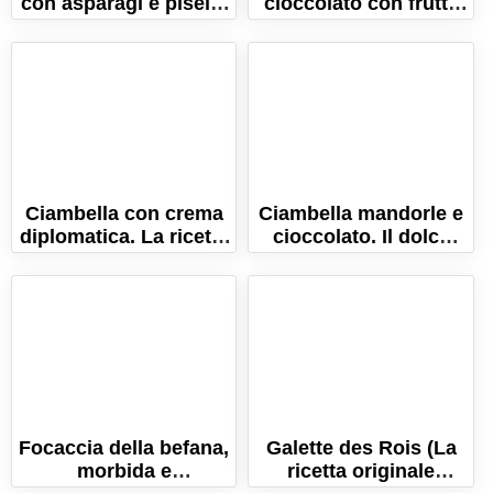
con asparagi e piselli,
cioccolato con frutta
prosciutto e
secca, morbida e
scamorza!
gustosa!
Ciambella con crema
Ciambella mandorle e
diplomatica. La ricetta
cioccolato. Il dolce
del dolce soffice e
ideale per la
umido!
colazione!
Focaccia della befana,
Galette des Rois (La
morbida e
ricetta originale