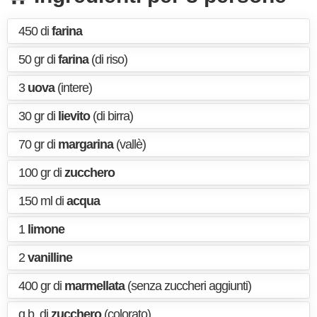
450 di
farina
50 gr di
farina
(di riso)
3
uova
(intere)
30 gr di
lievito
(di birra)
70 gr di
margarina
(vallè)
100 gr di
zucchero
150 ml di
acqua
1
limone
2
vanilline
400 gr di
marmellata
(senza zuccheri aggiunti)
q.b. di
zucchero
(colorato)