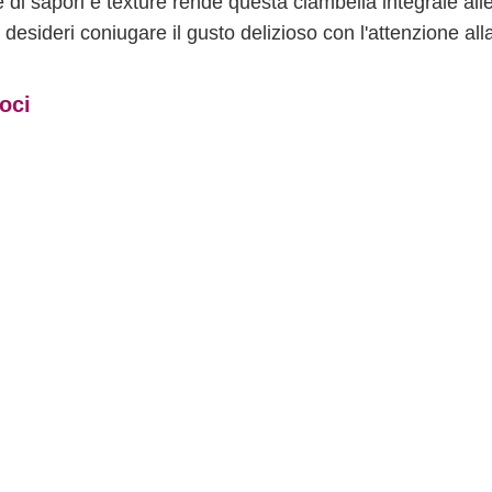
di sapori e texture rende questa ciambella integrale all
 desideri coniugare il gusto delizioso con l'attenzione all
noci