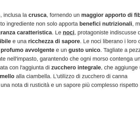
o
, inclusa la
crusca
, fornendo un
maggior apporto di fib
esto ingrediente non solo apporta
benefici nutrizionali
, 
granza caratteristica
. Le
noci
, protagoniste indiscusse d
ibile
e una
ricchezza di sapore
. Le noci liberano i loro o
n
profumo avvolgente
e un
gusto unico
. Tagliate a pezz
mente nell'impasto, garantendo che ogni morso contenga u
ata con l'aggiunta di
zucchero integrale
, che aggiunge
amello
alla ciambella. L'utilizzo di zucchero di canna
 una nota di rusticità e un sapore più complesso rispetto 