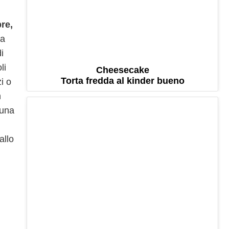
re,
ma
i
li
Cheesecake
Torta fredda al kinder bueno
i o
n
 una
allo