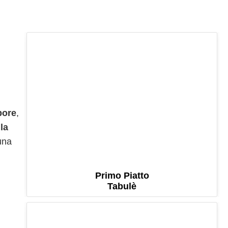
pore
,
la
una
Primo Piatto
Tabulè