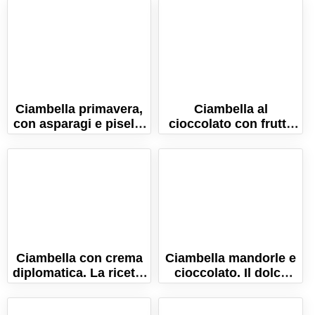
Ciambella primavera,
Ciambella al
con asparagi e piselli,
cioccolato con frutta
prosciutto e
secca, morbida e
scamorza!
gustosa!
Ciambella con crema
Ciambella mandorle e
diplomatica. La ricetta
cioccolato. Il dolce
del dolce soffice e
ideale per la
umido!
colazione!