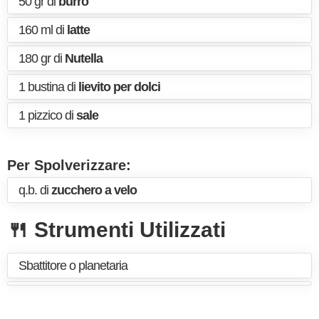
50 gr di
burro
160 ml di
latte
180 gr di
Nutella
1 bustina di
lievito per dolci
1 pizzico di
sale
Per Spolverizzare:
q.b. di
zucchero a velo
🍴 Strumenti Utilizzati
Sbattitore o planetaria