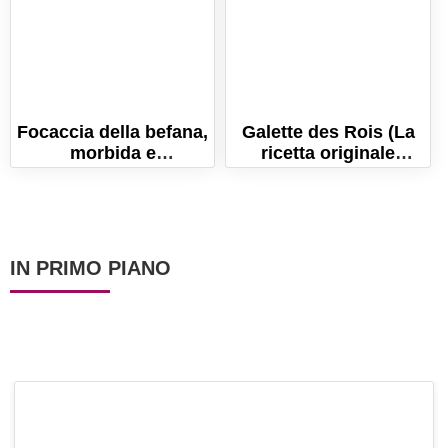
Focaccia della befana,
Galette des Rois (La
morbida e
ricetta originale
scenografica! Ricetta
francese!)
facile per l'Epifania!
IN PRIMO PIANO