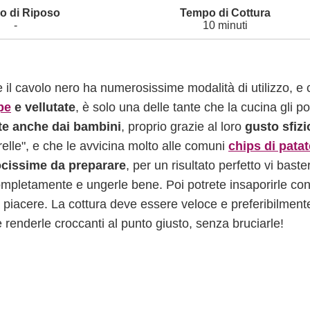
-
10 minuti
 il cavolo nero ha numerosissime modalità di utilizzo, e
pe
e vellutate
, è solo una delle tante che la cucina gli p
te anche dai bambini
, proprio grazie al loro
gusto sfiz
relle", e che le avvicina molto alle comuni
chips di patat
ocissime da preparare
, per un risultato perfetto vi baste
completamente e ungerle bene. Poi potrete insaporirle co
a piacere. La cottura deve essere veloce e preferibilment
 e renderle croccanti al punto giusto, senza bruciarle!