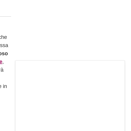
 che
ossa
ioso
e
,
rà
n
e in