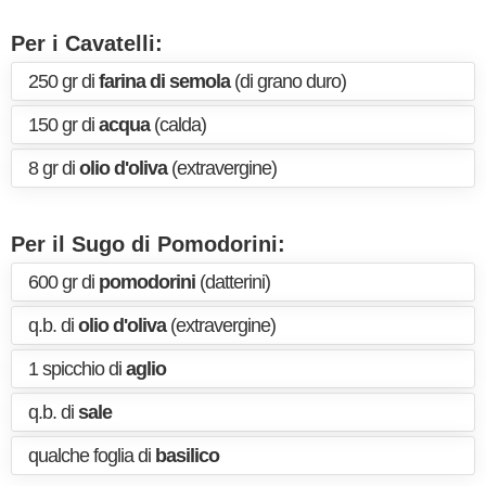
Per i Cavatelli:
250 gr di
farina di semola
(di grano duro)
150 gr di
acqua
(calda)
8 gr di
olio d'oliva
(extravergine)
Per il Sugo di Pomodorini:
600 gr di
pomodorini
(datterini)
q.b. di
olio d'oliva
(extravergine)
1 spicchio di
aglio
q.b. di
sale
qualche foglia di
basilico