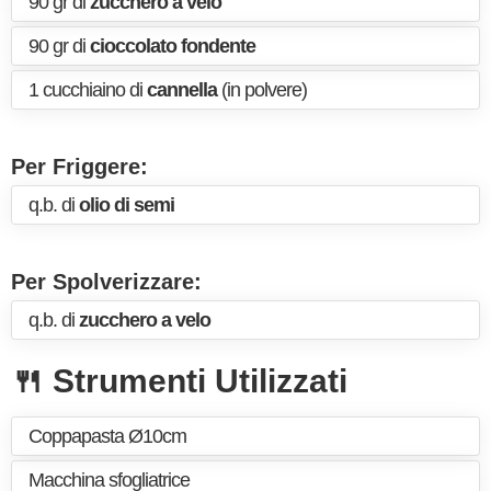
90 gr di
zucchero a velo
90 gr di
cioccolato fondente
1 cucchiaino di
cannella
(in polvere)
Per Friggere:
q.b. di
olio di semi
Per Spolverizzare:
q.b. di
zucchero a velo
🍴 Strumenti Utilizzati
Coppapasta Ø10cm
Macchina sfogliatrice