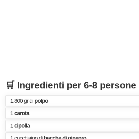
🛒 Ingredienti per 6-8 persone
1,800 gr di
polpo
1
carota
1
cipolla
1 cucchiaino di
bacche di ginepro