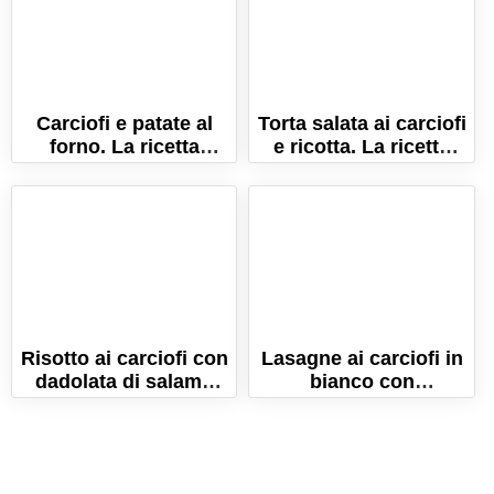
Carciofi e patate al
Torta salata ai carciofi
forno. La ricetta
e ricotta. La ricetta
semplice e ricca di
facile e veloce!
gusto!
Risotto ai carciofi con
Lasagne ai carciofi in
dadolata di salame
bianco con
cacciatore italiano
besciamella. La ricetta
semplice e golosa!