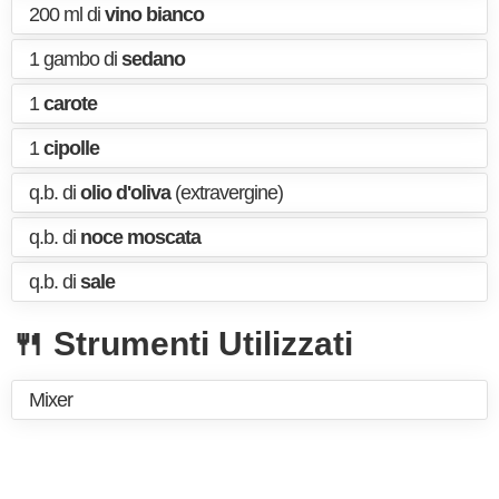
200 ml di
vino bianco
1 gambo di
sedano
1
carote
1
cipolle
q.b. di
olio d'oliva
(extravergine)
q.b. di
noce moscata
q.b. di
sale
🍴 Strumenti Utilizzati
Mixer