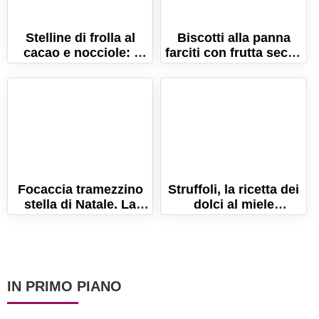
Stelline di frolla al
Biscotti alla panna
cacao e nocciole: i
farciti con frutta secca
biscotti perfetti per
e spezie di Natale!
Natale!
Focaccia tramezzino
Struffoli, la ricetta dei
stella di Natale. La
dolci al miele
focaccia pronta in 10
napoletani da fare a
minuti!
Natale
IN PRIMO PIANO