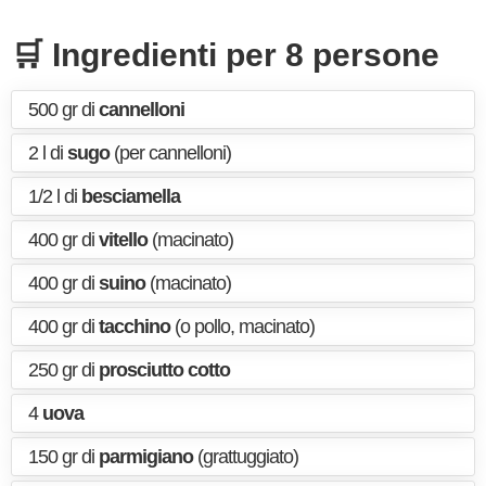
🛒 Ingredienti per 8 persone
500 gr di
cannelloni
2 l di
sugo
(per cannelloni)
1/2 l di
besciamella
400 gr di
vitello
(macinato)
400 gr di
suino
(macinato)
400 gr di
tacchino
(o pollo, macinato)
250 gr di
prosciutto cotto
4
uova
150 gr di
parmigiano
(grattuggiato)