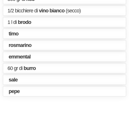
1/2 bicchiere di
vino bianco
(secco)
1 l di
brodo
timo
rosmarino
emmental
60 gr di
burro
sale
pepe