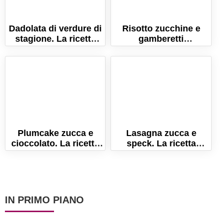
Dadolata di verdure di
Risotto zucchine e
stagione. La ricetta
gamberetti
per un piatto di
cremosissimo!
benessere!
Plumcake zucca e
Lasagna zucca e
cioccolato. La ricetta
speck. La ricetta
per farlo morbido e
autunnale per delle
umido!
lasagne senza uova!
IN PRIMO PIANO