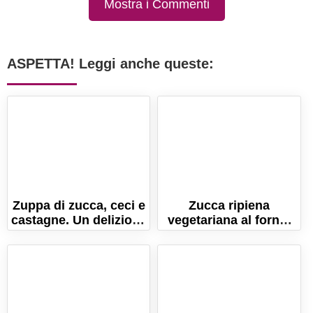
Mostra i Commenti
ASPETTA! Leggi anche queste:
Zuppa di zucca, ceci e
Zucca ripiena
castagne. Un delizioso
vegetariana al forno:
comfort food
la ricetta buona e
autunnale!
salutare!