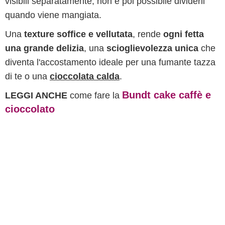
visibili separatamente, non è poi possibile dividerli
quando viene mangiata.
Una
texture soffice e vellutata
, rende
ogni fetta
una grande delizia
, una
scioglievolezza unica
che
diventa l'accostamento ideale per una fumante tazza
di te o una
cioccolata calda
.
Bundt cake caffè e
LEGGI ANCHE
come fare la
cioccolato