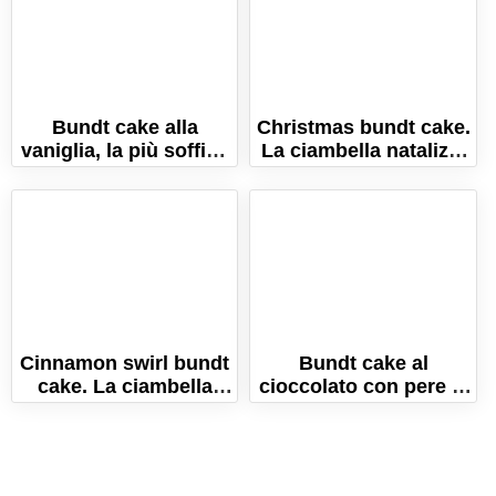
Bundt cake alla
Christmas bundt cake.
vaniglia, la più soffice
La ciambella natalizia
e profumata!
per le feste!
Cinnamon swirl bundt
Bundt cake al
cake. La ciambella
cioccolato con pere al
morbida alla cannella!
rum. La ricetta per
farla sofficissima!