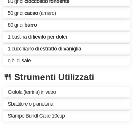
80 gr di
cioccolato fondente
50 gr di
cacao
(amaro)
80 gr di
burro
1 bustina di
lievito per dolci
1 cucchiaino di
estratto di vaniglia
q.b. di
sale
🍴 Strumenti Utilizzati
Ciotola (terrina) in vetro
Sbattitore o planetaria
Stampo Bundt Cake 10cup