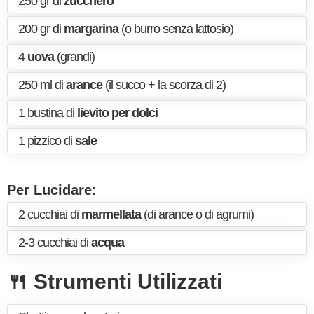
250 gr di
zucchero
200 gr di
margarina
(o burro senza lattosio)
4
uova
(grandi)
250 ml di
arance
(il succo + la scorza di 2)
1 bustina di
lievito per dolci
1 pizzico di
sale
Per Lucidare:
2 cucchiai di
marmellata
(di arance o di agrumi)
2-3 cucchiai di
acqua
🍴 Strumenti Utilizzati