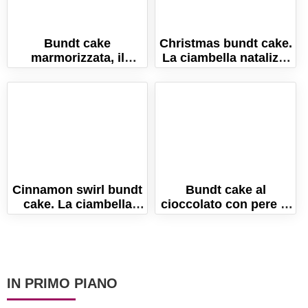
Bundt cake
Christmas bundt cake.
marmorizzata, il
La ciambella natalizia
bicolore che
per le feste!
ingolosisce!
Cinnamon swirl bundt
Bundt cake al
cake. La ciambella
cioccolato con pere al
morbida alla cannella!
rum. La ricetta per
farla sofficissima!
IN PRIMO PIANO