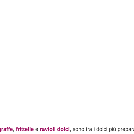
graffe
,
frittelle
e
ravioli dolci
, sono tra i dolci più prepar