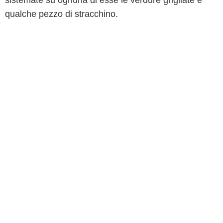
sistemate su ognuna di esse le verdure grigliate e
qualche pezzo di stracchino.