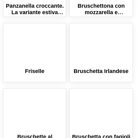
Panzanella croccante.
Bruschettona con
La variante estiva
mozzarella e
della ricetta originale
pomodorini
toscana!
Friselle
Bruschetta Irlandese
Bruschette al
Bruschetta con fagioli