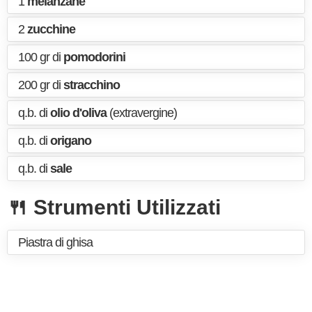
1
melanzane
2
zucchine
100 gr di
pomodorini
200 gr di
stracchino
q.b. di
olio d'oliva
(extravergine)
q.b. di
origano
q.b. di
sale
🍴 Strumenti Utilizzati
Piastra di ghisa