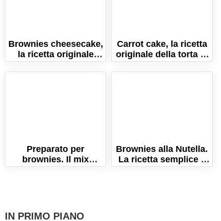
Brownies cheesecake,
Carrot cake, la ricetta
la ricetta originale
originale della torta di
americana!
carote americana!
Preparato per
Brownies alla Nutella.
brownies. Il mix
La ricetta semplice e
pronto da usare: idea
con poco burro!
perfetta per Natale!
IN PRIMO PIANO