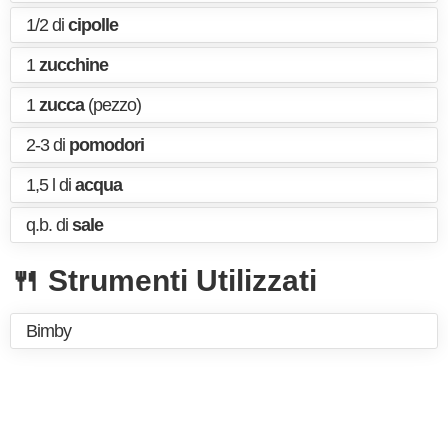
1/2 di
cipolle
1
zucchine
1
zucca
(pezzo)
2-3 di
pomodori
1,5 l di
acqua
q.b. di
sale
🍴 Strumenti Utilizzati
Bimby