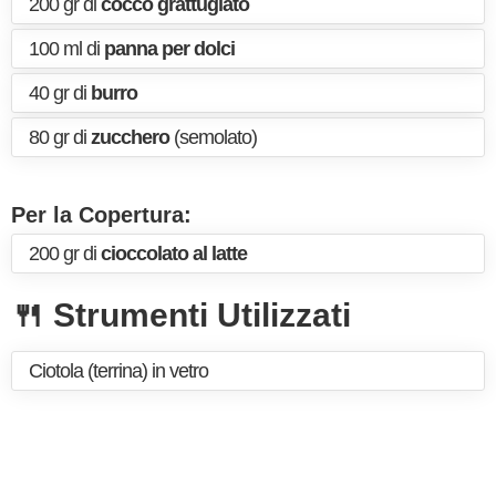
200 gr di
cocco grattugiato
100 ml di
panna per dolci
40 gr di
burro
80 gr di
zucchero
(semolato)
Per la Copertura:
200 gr di
cioccolato al latte
🍴 Strumenti Utilizzati
Ciotola (terrina) in vetro