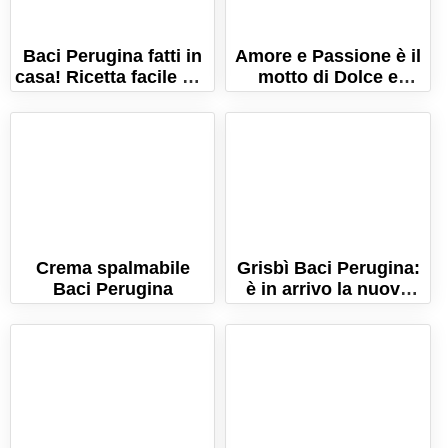
Baci Perugina fatti in
Amore e Passione è il
casa! Ricetta facile per
motto di Dolce e
cioccolatini perfetti!
Gabbana per i nuovi
Baci Perugina rossi!
Crema spalmabile
Grisbì Baci Perugina:
Baci Perugina
è in arrivo la nuova
limited edition tutta da
provare!