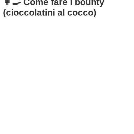
👩‍🍳 Come fare i bounty
(cioccolatini al cocco)