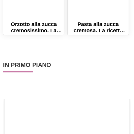
Orzotto alla zucca
Pasta alla zucca
cremosissimo. La
cremosa. La ricetta
ricetta facile pronta in
classica napoletana!
pochi minuti!
IN PRIMO PIANO