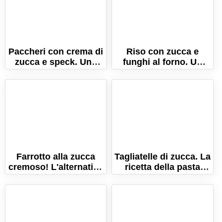
Paccheri con crema di
Riso con zucca e
zucca e speck. Una
funghi al forno. Un
ricetta ricca e
timballo ricco e
gustosa!
gustoso!
Farrotto alla zucca
Tagliatelle di zucca. La
cremoso! L'alternativa
ricetta della pasta
rustica e nutriente al
fresca all'uovo con la
risotto!
zucca!