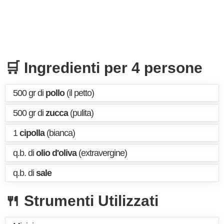
🛒 Ingredienti per 4 persone
500 gr di
pollo
(il petto)
500 gr di
zucca
(pulita)
1
cipolla
(bianca)
q.b. di
olio d'oliva
(extravergine)
q.b. di
sale
🍴 Strumenti Utilizzati