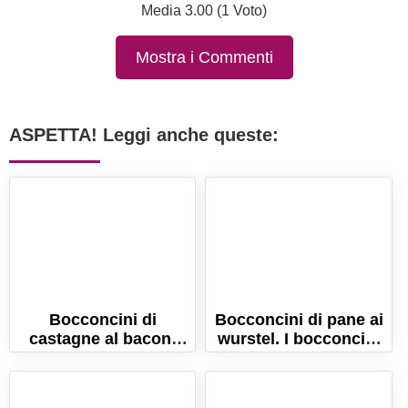
Media 3.00 (1 Voto)
Mostra i Commenti
ASPETTA! Leggi anche queste:
Bocconcini di
Bocconcini di pane ai
castagne al bacon.
wurstel. I bocconcini
L'idea sfiziosa per un
di morbido pane farciti
finger food autunnale!
con wurstel