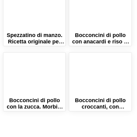
Spezzatino di manzo.
Bocconcini di pollo
Ricetta originale per
con anacardi e riso al
farlo morbidissimo!
cocco. Ricetta facile e
sfiziosa!
Bocconcini di pollo
Bocconcini di pollo
con la zucca. Morbidi
croccanti, con
e saporiti!
patatine! Gustosi e
leggeri, perchè cotti in
forno!