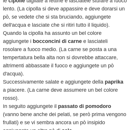
le
cipolle
tagliate a fettine e lasciatele stufare a fuoco
lento. (La cipolla si deve appassire e deve dorarsi un
pò, se vedete che si sta bruciando, aggiungete
dell'acqua e lasciate che si ritiri tutto il liquido).
Quando la cipolla ha assunto un bel colore
aggiungete i
bocconcini di carne
e lasciateli
rosolare a fuoco medio. (La carne se posta a una
tempertatura bella alta non si dovrebbe attaccare,
altrimenti abbassate il fuoco e aggiungete un pò
d'acqua).
Successivamente salate e aggiungete della
paprika
a piacere. (La carne deve assumere un bel colore
rosso).
In seguito aggiungete il
passato di pomodoro
(vanno bene anche dei pelati, se però prima vengono
frullati) e se vi sembra ancora un pò insipido