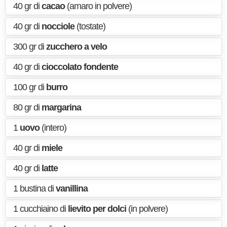
40 gr di
cacao
(amaro in polvere)
40 gr di
nocciole
(tostate)
300 gr di
zucchero a velo
40 gr di
cioccolato fondente
100 gr di
burro
80 gr di
margarina
1
uovo
(intero)
40 gr di
miele
40 gr di
latte
1 bustina di
vanillina
1 cucchiaino di
lievito per dolci
(in polvere)