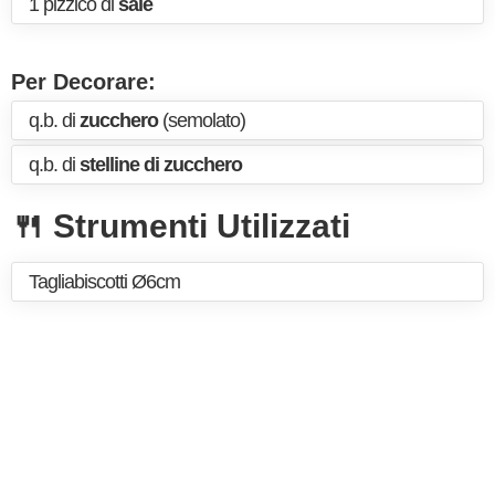
1 pizzico di
sale
Per Decorare:
q.b. di
zucchero
(semolato)
q.b. di
stelline di zucchero
🍴 Strumenti Utilizzati
Tagliabiscotti Ø6cm