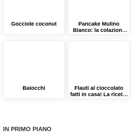
Gocciole coconut
Pancake Mulino
Bianco: la colazione
soffice pronta da
gustare!
Baiocchi
Flauti al cioccolato
fatti in casa! La ricetta
facile per una
merenda golosa!
IN PRIMO PIANO