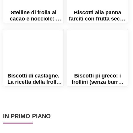
Stelline di frolla al
Biscotti alla panna
cacao e nocciole: i
farciti con frutta secca
biscotti perfetti per
e spezie di Natale!
Natale!
Biscotti di castagne.
Biscotti pi greco: i
La ricetta della frolla
frollini (senza burro)
di farina di castagne
per festeggiare il pi-
senza uova!
graco day!
IN PRIMO PIANO