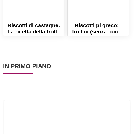
Biscotti di castagne.
Biscotti pi greco: i
La ricetta della frolla
frollini (senza burro)
di farina di castagne
per festeggiare il pi-
senza uova!
graco day!
IN PRIMO PIANO