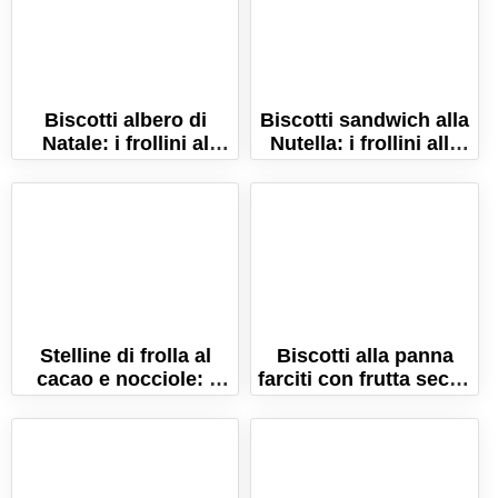
Biscotti albero di
Biscotti sandwich alla
Natale: i frollini al
Nutella: i frollini alle
burro delle feste!
nocciole e cacao!
Stelline di frolla al
Biscotti alla panna
cacao e nocciole: i
farciti con frutta secca
biscotti perfetti per
e spezie di Natale!
Natale!