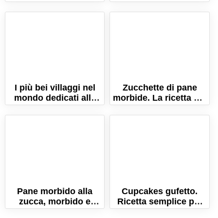
Ricetta tradizionale al
orrore per tutti i sensi!
forno!
I più bei villaggi nel
Zucchette di pane
mondo dedicati alla
morbide. La ricetta dei
zucca!
panini alla zucca di
Halloween!
Pane morbido alla
Cupcakes gufetto.
zucca, morbido e
Ricetta semplice per
colorato
un dolce di Halloween!