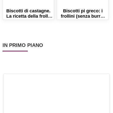
Biscotti di castagne.
Biscotti pi greco: i
La ricetta della frolla
frollini (senza burro)
di farina di castagne
per festeggiare il pi-
senza uova!
graco day!
IN PRIMO PIANO