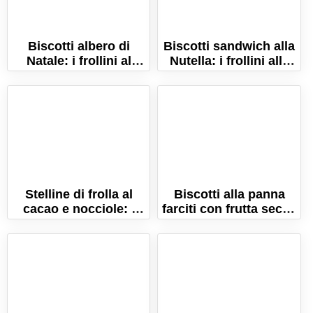
Biscotti albero di
Biscotti sandwich alla
Natale: i frollini al
Nutella: i frollini alle
burro delle feste!
nocciole e cacao!
Stelline di frolla al
Biscotti alla panna
cacao e nocciole: i
farciti con frutta secca
biscotti perfetti per
e spezie di Natale!
Natale!