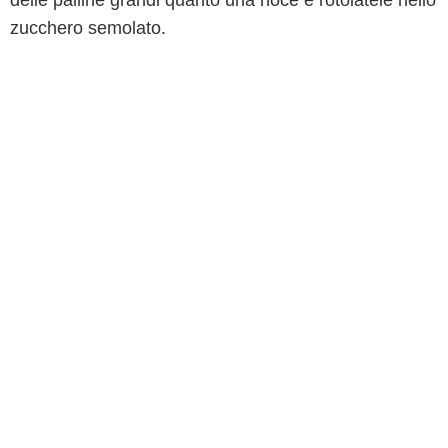
delle palline grandi quanto una noce e rotolatele nello
zucchero semolato.