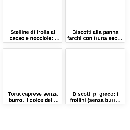
Stelline di frolla al
Biscotti alla panna
cacao e nocciole: i
farciti con frutta secca
biscotti perfetti per
e spezie di Natale!
Natale!
Torta caprese senza
Biscotti pi greco: i
burro. Il dolce della
frollini (senza burro)
tradizione campana!
per festeggiare il pi-
graco day!