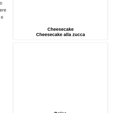
to
sere
 e
Cheesecake
Cheesecake alla zucca