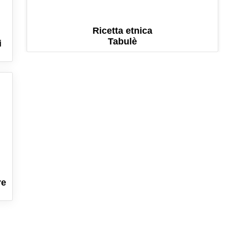
Ricetta etnica
Tabulè
i
re