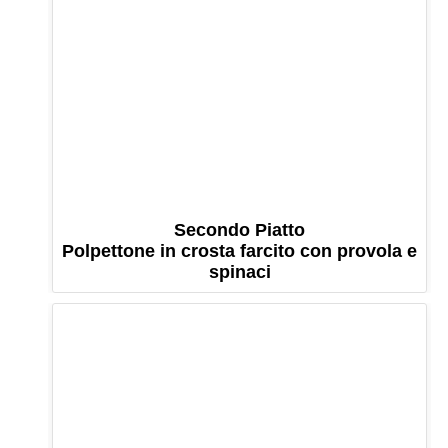
Secondo Piatto
Polpettone in crosta farcito con provola e
spinaci