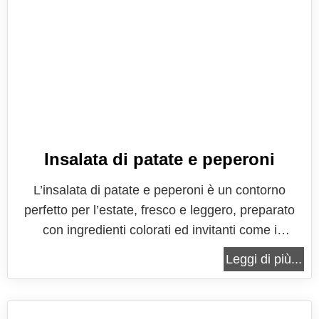
Insalata di patate e peperoni
L’insalata di patate e peperoni è un contorno
perfetto per l’estate, fresco e leggero, preparato
con ingredienti colorati ed invitanti come i
peperoni, crea un piatto che è una vera attrazione
Leggi di più...
per tutti e che con il suo gusto semplice si presta a
tantissimi accostamenti, che spaziano dalla carne
al pesce e si unisce...