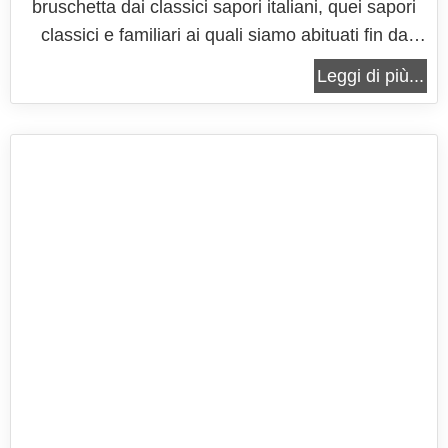
bruschetta dai classici sapori italiani, quei sapori
classici e familiari ai quali siamo abituati fin da
bambini e che contraddistinguono le ricette tipiche
Leggi di più...
del nostro Paese. Pomodori, olio extravergine di
oliva e basilico: un mix perfetto per un gusto unico
ed...