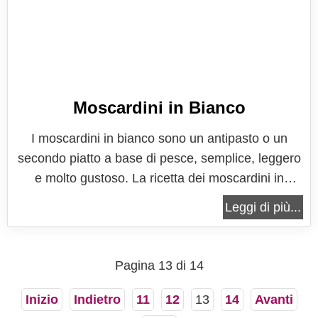
Moscardini in Bianco
I moscardini in bianco sono un antipasto o un
secondo piatto a base di pesce, semplice, leggero
e molto gustoso. La ricetta dei moscardini in
bianco prevede una cottura semplice con un filo
Leggi di più...
d'olio extravergine di oliva e vino bianco, il tutto
aromatizzato con aglio e peperoncino: tutti sapori
semplici che si...
Pagina 13 di 14
Inizio
Indietro
11
12
13
14
Avanti