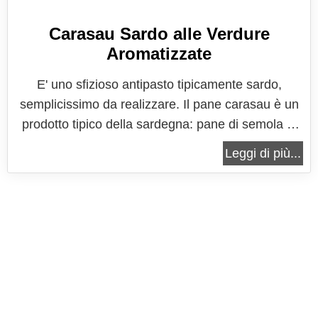
Carasau Sardo alle Verdure
Aromatizzate
E' uno sfizioso antipasto tipicamente sardo,
semplicissimo da realizzare. Il pane carasau è un
prodotto tipico della sardegna: pane di semola di
grano duro in sfoglie croccanti che ormai si trova in
Leggi di più...
commercio in qualunque parte dell'Italia. Il guttiau
differisce per il fatto che è stato cosparso con un
filo d'olio...