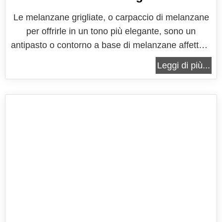
Le melanzane grigliate, o carpaccio di melanzane
per offrirle in un tono più elegante, sono un
antipasto o contorno a base di melanzane affettate
e grigliate, insaporite con aromi a piacere, come
Leggi di più...
potrebbero essere aglio, prezzemolo e
peperoncino ed irrorate con olio extravergine di
oliva. Quando vengono ricoperte...