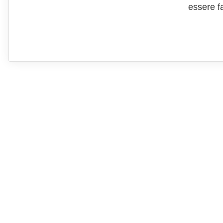
essere fa
dal pesce
versione 