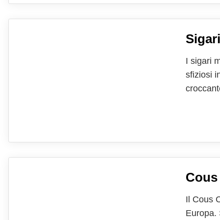
Sigar
I sigari
sfiziosi 
croccante
carne ma
come seco
Cous 
Il Cous C
Europa. 