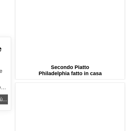
e
Secondo Piatto
 e
Philadelphia fatto in casa
e
ù...