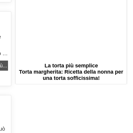
e
 di
he
La torta più semplice
ù...
Torta margherita: Ricetta della nonna per
una torta sofficissima!
può