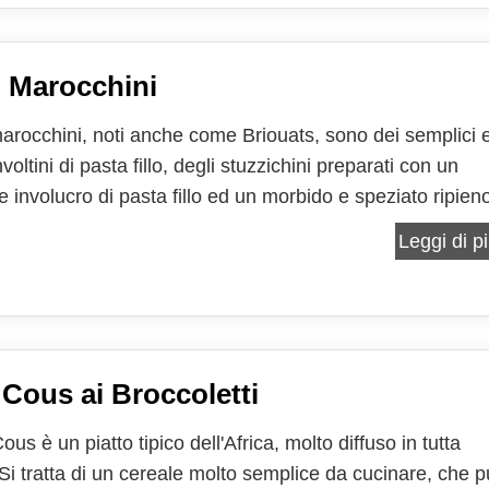
i Marocchini
 marocchini, noti anche come Briouats, sono dei semplici 
involtini di pasta fillo, degli stuzzichini preparati con un
 involucro di pasta fillo ed un morbido e speziato ripieno
cinata, da proporre come antipasto finger food ma anc
Leggi di pi
ndo piatto. La pasta fillo è una...
Cous ai Broccoletti
ous è un piatto tipico dell'Africa, molto diffuso in tutta
Si tratta di un cereale molto semplice da cucinare, che 