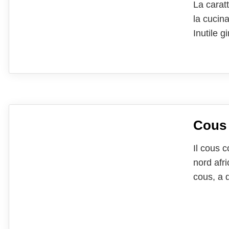
La carat
la cucin
Inutile g
catapulta
tantissi
Cous 
Il cous c
nord afr
cous, a 
pratici 
preparare