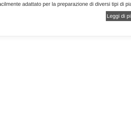
cilmente adattato per la preparazione di diversi tipi di pia
 alle verdure, alla carne. In questa ricetta vi propongo 
Leggi di pi
alle verdure di questo...