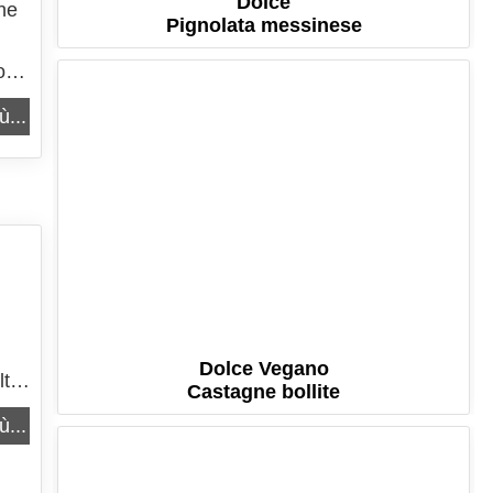
Dolce
che
Pignolata messinese
o
ù...
Dolce Vegano
lto
Castagne bollite
ù...