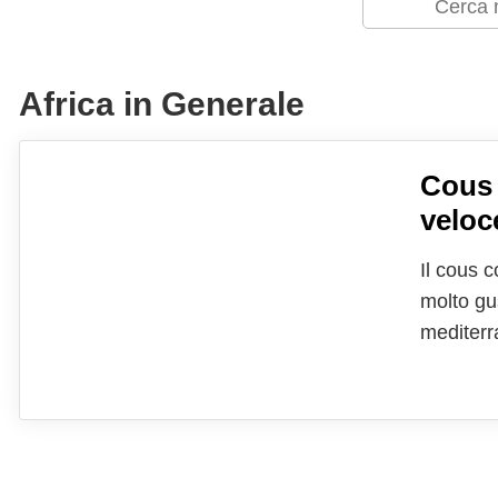
Africa in Generale
Cous 
veloce
Il cous 
molto gu
mediterr
come pia
verdure a