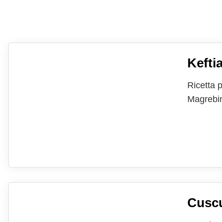
Kefti
Ricetta p
Magrebi
Cusc