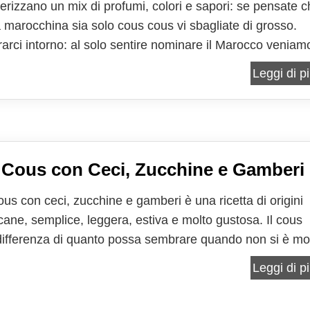
terizzano un mix di profumi, colori e sapori: se pensate 
a marocchina sia solo cous cous vi sbagliate di grosso.
irarci intorno: al solo sentire nominare il Marocco veniam
ti in un mondo di colori, sapori e profumi, quelli delle
Leggi di pi
me spezie che rappresentano le...
Cous con Ceci, Zucchine e Gamberi
ous con ceci, zucchine e gamberi è una ricetta di origini
icane, semplice, leggera, estiva e molto gustosa. Il cous
differenza di quanto possa sembrare quando non si è mo
nella sua preparazione, è un alimento molto semplice da
Leggi di pi
 e soprattutto molto versatile, si abbina...