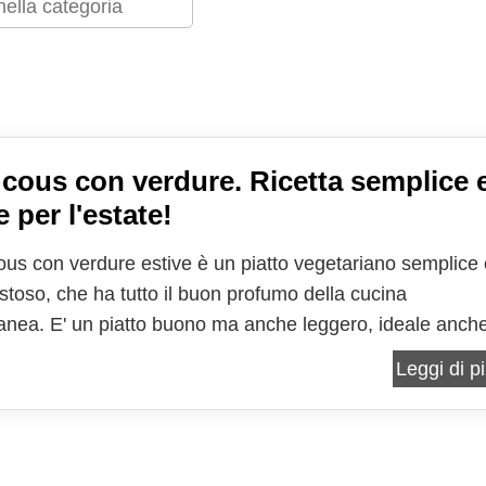
cous con verdure. Ricetta semplice 
 per l'estate!
cous con verdure estive è un piatto vegetariano semplice
stoso, che ha tutto il buon profumo della cucina
anea. E' un piatto buono ma anche leggero, ideale anch
tto unico in tantissime occasioni. La ricca presenza di
Leggi di pi
iuta a rendere il piatto gustoso e leggero anche in...