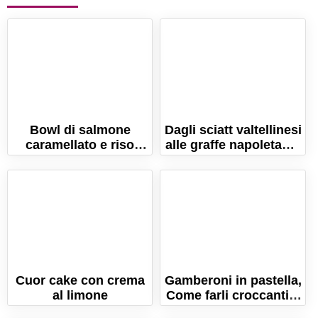
Bowl di salmone
Dagli sciatt valtellinesi
caramellato e riso
alle graffe napoletane.
basmati (tutto in 1
Viaggio nello street
sola pentola!)
food italiano
Cuor cake con crema
Gamberoni in pastella,
al limone
Come farli croccanti e
asciutti!