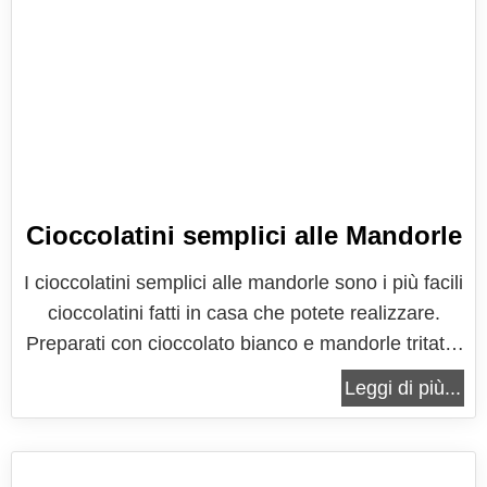
Cioccolatini semplici alle Mandorle
I cioccolatini semplici alle mandorle sono i più facili
cioccolatini fatti in casa che potete realizzare.
Preparati con cioccolato bianco e mandorle tritate,
leggermente speziati con la cannella in polvere,
Leggi di più...
che arricchisce il cioccolato bianco, che ha un
sapore molto semplice e delicato. Se vi siete
documentati su...