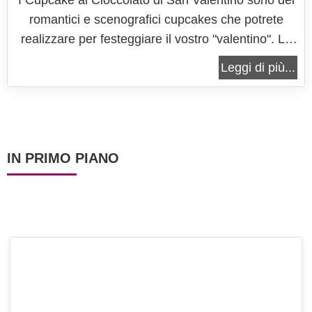
I Cupcake al Cioccolato di San Valentino sono dei
romantici e scenografici cupcakes che potrete
realizzare per festeggiare il vostro "valentino". La
base di questi cupcakes è realizzata con delle
Leggi di più...
piccole tortine al cioccolato ed il frosting è una
crema la burro aromatizzata anch'essa al
cioccolato! Avrete dei...
IN PRIMO PIANO