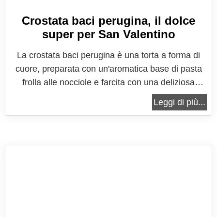
Crostata baci perugina, il dolce
super per San Valentino
La crostata baci perugina è una torta a forma di
cuore, preparata con un'aromatica base di pasta
frolla alle nocciole e farcita con una deliziosa
crema al cioccolato, morbida, compatta e
Leggi di più...
consistente, che si scioglie in bocca ad ogni
morso. Una delizia tutta al cioccolato perfetta per
festeggiare la più romantica...