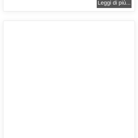
Leggi di più...
fragoline di bosco. Piccole dolcezze semplici da
preparare ideali per ogni occasione. Le sfogliatine
alle...