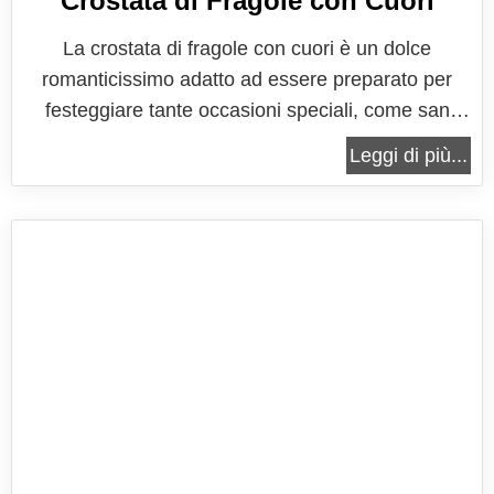
Crostata di Fragole con Cuori
La crostata di fragole con cuori è un dolce
romanticissimo adatto ad essere preparato per
festeggiare tante occasioni speciali, come san
Valentino, un anniversario, la festa della mamma o
Leggi di più...
semplicemente per dirsi ti amo! Questa dolcissima
crostata è preparata con una base di pasta frolla
ed un'abbondante ripieno di...