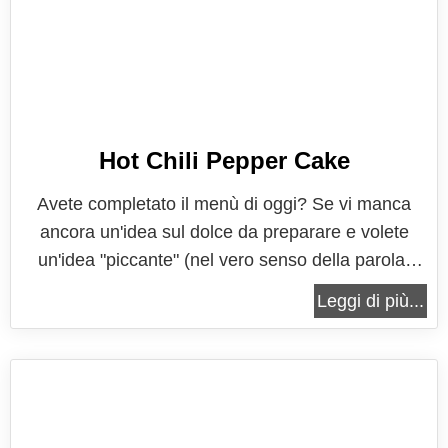
Hot Chili Pepper Cake
Avete completato il menù di oggi? Se vi manca
ancora un'idea sul dolce da preparare e volete
un'idea "piccante" (nel vero senso della parola)
non lasciatevi sfuggire la ricetta di questa torta
Leggi di più...
super cioccolatosa con un piccante retrogusto... La
Hot Chili Pepper Cake è l'ultima ricetta di San
Valentino che vi...