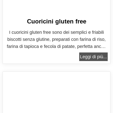
Cuoricini gluten free
I cuoricini gluten free sono dei semplici e friabili
biscotti senza glutine, preparati con farina di riso,
farina di tapioca e fecola di patate, perfetta anche
per celiaci o per chi ha anche solo una leggera
Leggi di più...
intolleranza al glutine. La ricetta può essere
preparata a piacere con burro o margarina
vegetale, per restare...