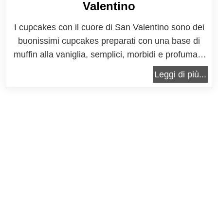
Valentino
I cupcakes con il cuore di San Valentino sono dei
buonissimi cupcakes preparati con una base di
muffin alla vaniglia, semplici, morbidi e profumati,
al cui interno viene messo un cuore rosso, che
Leggi di più...
rende speciali questi cupcake quando vengono
aperti e si trova questa speciale sorpresa: un
cuore tutto rosso, come quello...